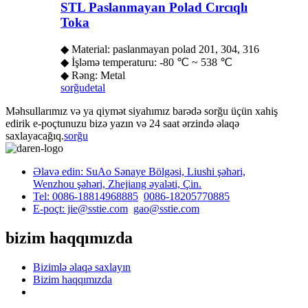
STL Paslanmayan Polad Cırcıqlı
Toka
◆ Material: paslanmayan polad 201, 304, 316
◆ İşləmə temperaturu: -80 ℃ ~ 538 ℃
◆ Rəng: Metal
sorğu
detal
Məhsullarımız və ya qiymət siyahımız barədə sorğu üçün xahiş
edirik e-poçtunuzu bizə yazın və 24 saat ərzində əlaqə
saxlayacağıq.
sorğu
Əlavə edin: SuAo Sənaye Bölgəsi, Liushi şəhəri,
Wenzhou şəhəri, Zhejiang əyaləti, Çin.
Tel: 0086-18814968885
0086-18205770885
E-poçt: jie@sstie.com
gao@sstie.com
bizim haqqımızda
Bizimlə əlaqə saxlayın
Bizim haqqımızda