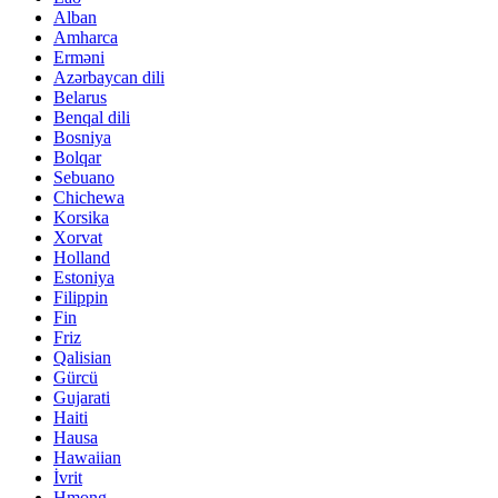
Alban
Amharca
Erməni
Azərbaycan dili
Belarus
Benqal dili
Bosniya
Bolqar
Sebuano
Chichewa
Korsika
Xorvat
Holland
Estoniya
Filippin
Fin
Friz
Qalisian
Gürcü
Gujarati
Haiti
Hausa
Hawaiian
İvrit
Hmong