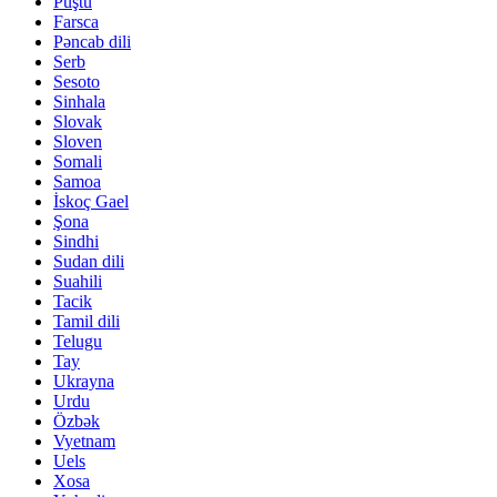
Puştu
Farsca
Pəncab dili
Serb
Sesoto
Sinhala
Slovak
Sloven
Somali
Samoa
İskoç Gael
Şona
Sindhi
Sudan dili
Suahili
Tacik
Tamil dili
Telugu
Tay
Ukrayna
Urdu
Özbək
Vyetnam
Uels
Xosa