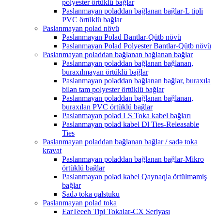
polyester örtüklü bağlar
Paslanmayan poladdan bağlanan bağlar-L tipli
PVC örtüklü bağlar
Paslanmayan polad növü
Paslanmayan Polad Bantlar-Qütb növü
Paslanmayan Polad Polyester Bantlar-Qütb növü
Paslanmayan poladdan bağlanan bağlanan bağlar
Paslanmayan poladdan bağlanan bağlanan,
buraxılmayan örtüklü bağlar
Paslanmayan poladdan bağlanan bağlar, buraxıla
bilən tam polyester örtüklü bağlar
Paslanmayan poladdan bağlanan bağlanan,
buraxılan PVC örtüklü bağlar
Paslanmayan polad LS Toka kabel bağları
Paslanmayan polad kabel Dl Ties-Releasable
Ties
Paslanmayan poladdan bağlanan bağlar / sadə toka
kravat
Paslanmayan poladdan bağlanan bağlar-Mikro
örtüklü bağlar
Paslanmayan polad kabel Qaynaqla örtülməmiş
bağlar
Sadə toka qalstuku
Paslanmayan polad toka
EarTeeeh Tipi Tokalar-CX Seriyası