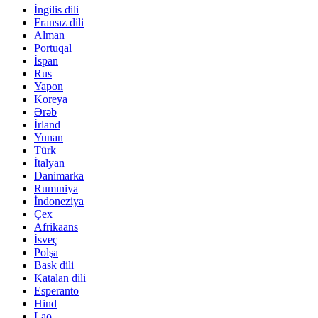
İngilis dili
Fransız dili
Alman
Portuqal
İspan
Rus
Yapon
Koreya
Ərəb
İrland
Yunan
Türk
İtalyan
Danimarka
Rumıniya
İndoneziya
Çex
Afrikaans
İsveç
Polşa
Bask dili
Katalan dili
Esperanto
Hind
Lao