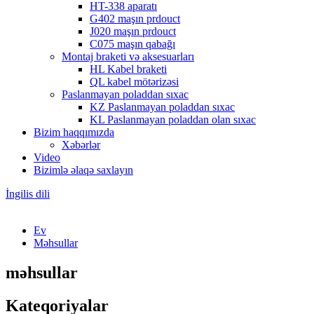
HT-338 aparatı
G402 maşın prdouct
J020 maşın prdouct
C075 maşın qabağı
Montaj braketi və aksesuarları
HL Kabel braketi
QL kabel mötərizəsi
Paslanmayan poladdan sıxac
KZ Paslanmayan poladdan sıxac
KL Paslanmayan poladdan olan sıxac
Bizim haqqımızda
Xəbərlər
Video
Bizimlə əlaqə saxlayın
İngilis dili
Ev
Məhsullar
məhsullar
Kateqoriyalar