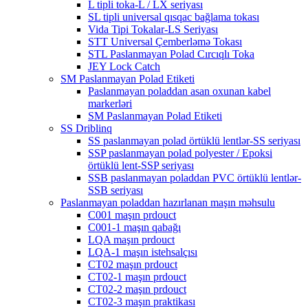
L tipli toka-L / LX seriyası
SL tipli universal qısqac bağlama tokası
Vida Tipi Tokalar-LS Seriyası
STT Universal Çemberləmə Tokası
STL Paslanmayan Polad Cırcıqlı Toka
JEY Lock Catch
SM Paslanmayan Polad Etiketi
Paslanmayan poladdan asan oxunan kabel
markerləri
SM Paslanmayan Polad Etiketi
SS Driblinq
SS paslanmayan polad örtüklü lentlər-SS seriyası
SSP paslanmayan polad polyester / Epoksi
örtüklü lent-SSP seriyası
SSB paslanmayan poladdan PVC örtüklü lentlər-
SSB seriyası
Paslanmayan poladdan hazırlanan maşın məhsulu
C001 maşın prdouct
C001-1 maşın qabağı
LQA maşın prdouct
LQA-1 maşın istehsalçısı
CT02 maşın prdouct
CT02-1 maşın prdouct
CT02-2 maşın prdouct
CT02-3 maşın praktikası