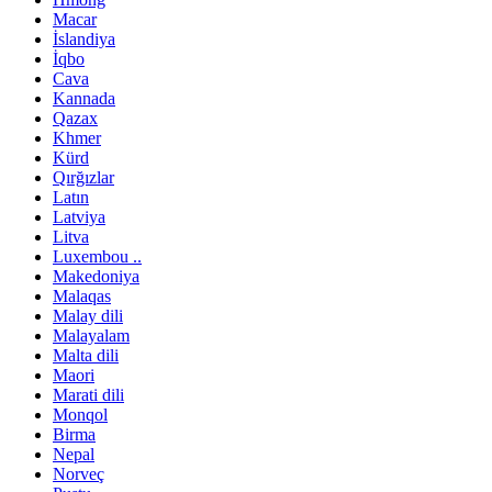
Macar
İslandiya
İqbo
Cava
Kannada
Qazax
Khmer
Kürd
Qırğızlar
Latın
Latviya
Litva
Luxembou ..
Makedoniya
Malaqas
Malay dili
Malayalam
Malta dili
Maori
Marati dili
Monqol
Birma
Nepal
Norveç