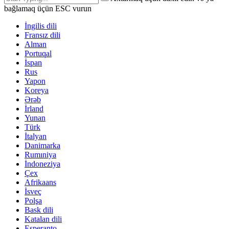
bağlamaq üçün ESC vurun
İngilis dili
Fransız dili
Alman
Portuqal
İspan
Rus
Yapon
Koreya
Ərəb
İrland
Yunan
Türk
İtalyan
Danimarka
Rumıniya
İndoneziya
Çex
Afrikaans
İsveç
Polşa
Bask dili
Katalan dili
Esperanto