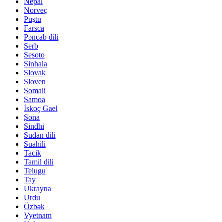
Nepal
Norveç
Puştu
Farsca
Pəncab dili
Serb
Sesoto
Sinhala
Slovak
Sloven
Somali
Samoa
İskoç Gael
Şona
Sindhi
Sudan dili
Suahili
Tacik
Tamil dili
Telugu
Tay
Ukrayna
Urdu
Özbək
Vyetnam