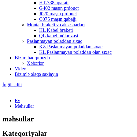
HT-338 aparatı
G402 maşın prdouct
J020 maşın prdouct
C075 maşın qabağı
Montaj braketi və aksesuarları
HL Kabel braketi
QL kabel mötərizəsi
Paslanmayan poladdan sıxac
KZ Paslanmayan poladdan sıxac
KL Paslanmayan poladdan olan sıxac
Bizim haqqımızda
Xəbərlər
Video
Bizimlə əlaqə saxlayın
İngilis dili
Ev
Məhsullar
məhsullar
Kateqoriyalar