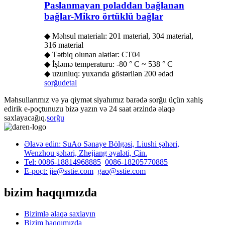
Paslanmayan poladdan bağlanan
bağlar-Mikro örtüklü bağlar
◆ Məhsul materialı: 201 material, 304 material,
316 material
◆ Tətbiq olunan alətlər: CT04
◆ İşləmə temperaturu: -80 ° C ~ 538 ° C
◆ uzunluq: yuxarıda göstərilən 200 ədəd
sorğu
detal
Məhsullarımız və ya qiymət siyahımız barədə sorğu üçün xahiş
edirik e-poçtunuzu bizə yazın və 24 saat ərzində əlaqə
saxlayacağıq.
sorğu
Əlavə edin: SuAo Sənaye Bölgəsi, Liushi şəhəri,
Wenzhou şəhəri, Zhejiang əyaləti, Çin.
Tel: 0086-18814968885
0086-18205770885
E-poçt: jie@sstie.com
gao@sstie.com
bizim haqqımızda
Bizimlə əlaqə saxlayın
Bizim haqqımızda