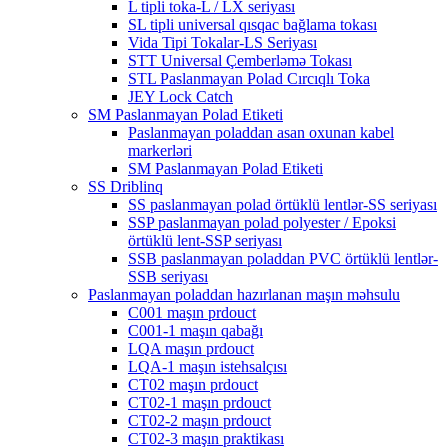
L tipli toka-L / LX seriyası
SL tipli universal qısqac bağlama tokası
Vida Tipi Tokalar-LS Seriyası
STT Universal Çemberləmə Tokası
STL Paslanmayan Polad Cırcıqlı Toka
JEY Lock Catch
SM Paslanmayan Polad Etiketi
Paslanmayan poladdan asan oxunan kabel
markerləri
SM Paslanmayan Polad Etiketi
SS Driblinq
SS paslanmayan polad örtüklü lentlər-SS seriyası
SSP paslanmayan polad polyester / Epoksi
örtüklü lent-SSP seriyası
SSB paslanmayan poladdan PVC örtüklü lentlər-
SSB seriyası
Paslanmayan poladdan hazırlanan maşın məhsulu
C001 maşın prdouct
C001-1 maşın qabağı
LQA maşın prdouct
LQA-1 maşın istehsalçısı
CT02 maşın prdouct
CT02-1 maşın prdouct
CT02-2 maşın prdouct
CT02-3 maşın praktikası