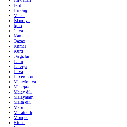
Hawaiian
İvrit
Hmong
Macar
İslandiya
İqbo
Cava
Kannada
Qazax
Khmer
Kürd
Qırğızlar
Latın
Latviya
Litva
Luxembou ..
Makedoniya
Malaqas
Malay dili
Malayalam
Malta dili
Maori
Marati dili
Monqol
Birma