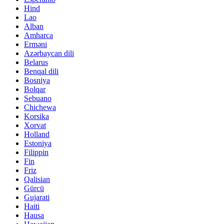
Hind
Lao
Alban
Amharca
Erməni
Azərbaycan dili
Belarus
Benqal dili
Bosniya
Bolqar
Sebuano
Chichewa
Korsika
Xorvat
Holland
Estoniya
Filippin
Fin
Friz
Qalisian
Gürcü
Gujarati
Haiti
Hausa