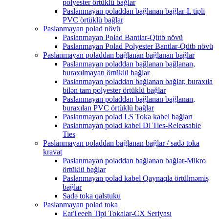
polyester örtüklü bağlar
Paslanmayan poladdan bağlanan bağlar-L tipli
PVC örtüklü bağlar
Paslanmayan polad növü
Paslanmayan Polad Bantlar-Qütb növü
Paslanmayan Polad Polyester Bantlar-Qütb növü
Paslanmayan poladdan bağlanan bağlanan bağlar
Paslanmayan poladdan bağlanan bağlanan,
buraxılmayan örtüklü bağlar
Paslanmayan poladdan bağlanan bağlar, buraxıla
bilən tam polyester örtüklü bağlar
Paslanmayan poladdan bağlanan bağlanan,
buraxılan PVC örtüklü bağlar
Paslanmayan polad LS Toka kabel bağları
Paslanmayan polad kabel Dl Ties-Releasable
Ties
Paslanmayan poladdan bağlanan bağlar / sadə toka
kravat
Paslanmayan poladdan bağlanan bağlar-Mikro
örtüklü bağlar
Paslanmayan polad kabel Qaynaqla örtülməmiş
bağlar
Sadə toka qalstuku
Paslanmayan polad toka
EarTeeeh Tipi Tokalar-CX Seriyası