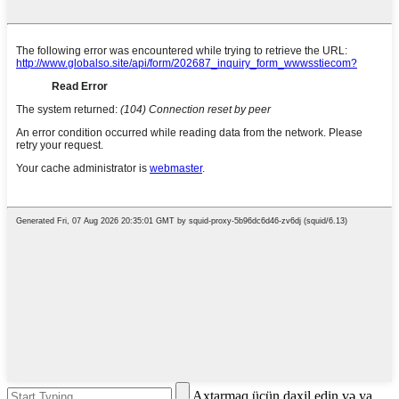
Axtarmaq üçün daxil edin və ya