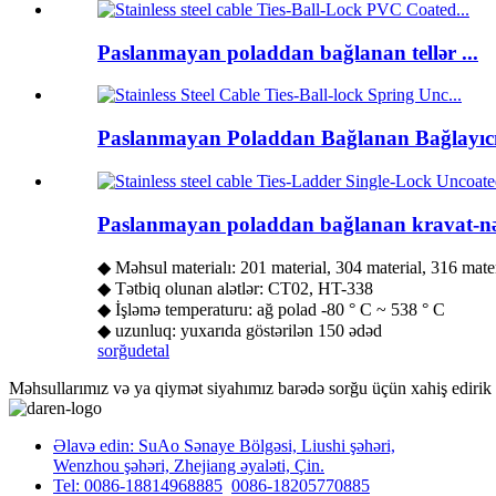
Paslanmayan poladdan bağlanan tellər ...
Paslanmayan Poladdan Bağlanan Bağlayıcıl
Paslanmayan poladdan bağlanan kravat-nər
◆ Məhsul materialı: 201 material, 304 material, 316 mate
◆ Tətbiq olunan alətlər: CT02, HT-338
◆ İşləmə temperaturu: ağ polad -80 ° C ~ 538 ° C
◆ uzunluq: yuxarıda göstərilən 150 ədəd
sorğu
detal
Məhsullarımız və ya qiymət siyahımız barədə sorğu üçün xahiş edirik 
Əlavə edin: SuAo Sənaye Bölgəsi, Liushi şəhəri,
Wenzhou şəhəri, Zhejiang əyaləti, Çin.
Tel: 0086-18814968885
0086-18205770885