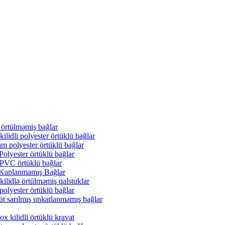
 örtülməmiş bağlar
ilidli polyester örtüklü bağlar
m polyester örtüklü bağlar
Polyester örtüklü bağlar
 PVC örtüklü bağlar
y Kaplanmamış Bağlar
ilidlə örtülməmiş qalstuklar
polyester örtüklü bağlar
üt sarılmış unkatlanmamış bağlar
 kilidli örtüklü kravat