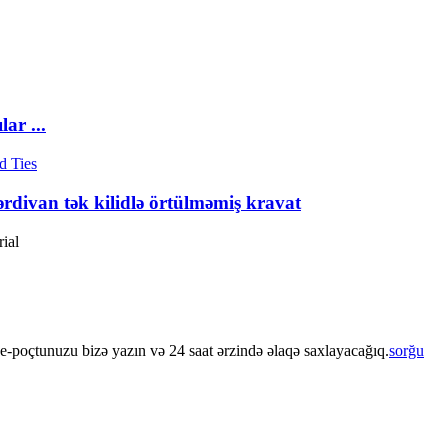
ar ...
divan tək kilidlə örtülməmiş kravat
rial
e-poçtunuzu bizə yazın və 24 saat ərzində əlaqə saxlayacağıq.
sorğu