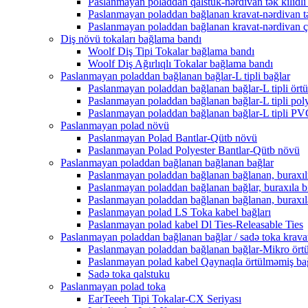
Paslanmayan poladdan qalstuk-nərdivan tək kilidli 
Paslanmayan poladdan bağlanan kravat-nərdivan tə
Paslanmayan poladdan bağlanan kravat-nərdivan çox
Diş növü tokaları bağlama bandı
Woolf Diş Tipi Tokalar bağlama bandı
Woolf Diş Ağırlıqlı Tokalar bağlama bandı
Paslanmayan poladdan bağlanan bağlar-L tipli bağlar
Paslanmayan poladdan bağlanan bağlar-L tipli ört
Paslanmayan poladdan bağlanan bağlar-L tipli poly
Paslanmayan poladdan bağlanan bağlar-L tipli PVC
Paslanmayan polad növü
Paslanmayan Polad Bantlar-Qütb növü
Paslanmayan Polad Polyester Bantlar-Qütb növü
Paslanmayan poladdan bağlanan bağlanan bağlar
Paslanmayan poladdan bağlanan bağlanan, buraxıl
Paslanmayan poladdan bağlanan bağlar, buraxıla bi
Paslanmayan poladdan bağlanan bağlanan, buraxıl
Paslanmayan polad LS Toka kabel bağları
Paslanmayan polad kabel Dl Ties-Releasable Ties
Paslanmayan poladdan bağlanan bağlar / sadə toka krava
Paslanmayan poladdan bağlanan bağlar-Mikro örtü
Paslanmayan polad kabel Qaynaqla örtülməmiş ba
Sadə toka qalstuku
Paslanmayan polad toka
EarTeeeh Tipi Tokalar-CX Seriyası