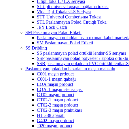
L tipli toka-L / LX seriyası
SL tipli universal qısqac bağlama tokası
Vida Tipi Tokalar-LS Seriyası
STT Universal Çemberləmə Tokası
STL Paslanmayan Polad Cırcıqlı Toka
JEY Lock Catch
SM Paslanmayan Polad Etiketi
Paslanmayan poladdan asan oxunan kabel markerl
SM Paslanmayan Polad Etiketi
SS Driblinq
SS paslanmayan polad örtüklü lentlər-SS seriyası
SSP paslanmayan polad polyester / Epoksi örtüklü 
SSB paslanmayan poladdan PVC örtüklü lentlər-S
Paslanmayan poladdan hazırlanan maşın məhsulu
C001 maşın prdouct
C001-1 maşın qabağı
LQA maşın prdouct
LQA-1 maşın istehsalçısı
CT02 maşın prdouct
CT02-1 maşın prdouct
CT02-2 maşın prdouct
CT02-3 maşın praktikası
HT-338 aparatı
G402 maşın prdouct
J020 maşın prdouct