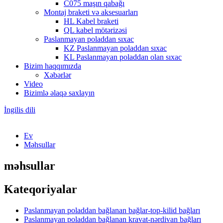
C075 maşın qabağı
Montaj braketi və aksesuarları
HL Kabel braketi
QL kabel mötərizəsi
Paslanmayan poladdan sıxac
KZ Paslanmayan poladdan sıxac
KL Paslanmayan poladdan olan sıxac
Bizim haqqımızda
Xəbərlər
Video
Bizimlə əlaqə saxlayın
İngilis dili
Ev
Məhsullar
məhsullar
Kateqoriyalar
Paslanmayan poladdan bağlanan bağlar-top-kilid bağları
Paslanmayan poladdan bağlanan kravat-nərdivan bağları