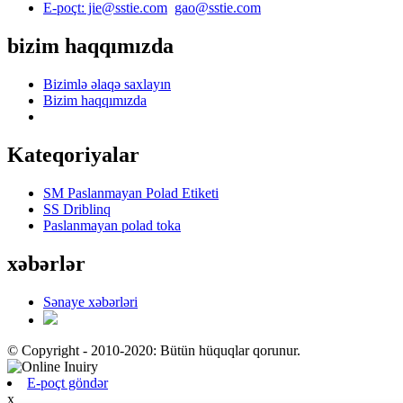
E-poçt: jie@sstie.com
gao@sstie.com
bizim haqqımızda
Bizimlə əlaqə saxlayın
Bizim haqqımızda
Kateqoriyalar
SM Paslanmayan Polad Etiketi
SS Driblinq
Paslanmayan polad toka
xəbərlər
Sənaye xəbərləri
© Copyright - 2010-2020: Bütün hüquqlar qorunur.
E-poçt göndər
x