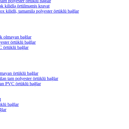
tam polyester örtüklü bağlar
k kilidlə örtülməmiş kravat
 kilidli, tamamilə polyester örtüklü bağlar
ük olmayan bağlar
ester örtüklü bağlar
 örtüklü bağlar
mayan örtüklü bağlar
lən tam polyester örtüklü bağlar
an PVC örtüklü bağlar
t
klü bağlar
ğlar