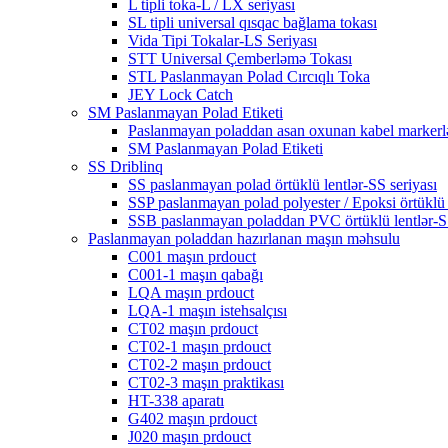
L tipli toka-L / LX seriyası
SL tipli universal qısqac bağlama tokası
Vida Tipi Tokalar-LS Seriyası
STT Universal Çemberləmə Tokası
STL Paslanmayan Polad Cırcıqlı Toka
JEY Lock Catch
SM Paslanmayan Polad Etiketi
Paslanmayan poladdan asan oxunan kabel markerl
SM Paslanmayan Polad Etiketi
SS Driblinq
SS paslanmayan polad örtüklü lentlər-SS seriyası
SSP paslanmayan polad polyester / Epoksi örtüklü 
SSB paslanmayan poladdan PVC örtüklü lentlər-S
Paslanmayan poladdan hazırlanan maşın məhsulu
C001 maşın prdouct
C001-1 maşın qabağı
LQA maşın prdouct
LQA-1 maşın istehsalçısı
CT02 maşın prdouct
CT02-1 maşın prdouct
CT02-2 maşın prdouct
CT02-3 maşın praktikası
HT-338 aparatı
G402 maşın prdouct
J020 maşın prdouct