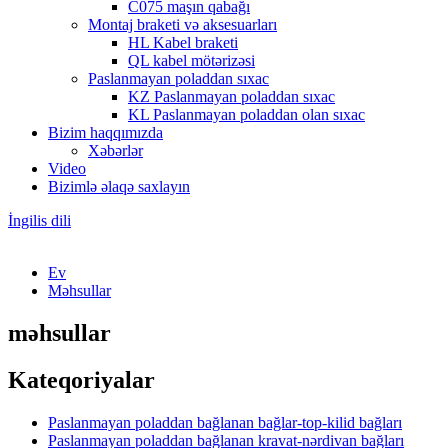
C075 maşın qabağı
Montaj braketi və aksesuarları
HL Kabel braketi
QL kabel mötərizəsi
Paslanmayan poladdan sıxac
KZ Paslanmayan poladdan sıxac
KL Paslanmayan poladdan olan sıxac
Bizim haqqımızda
Xəbərlər
Video
Bizimlə əlaqə saxlayın
İngilis dili
Ev
Məhsullar
məhsullar
Kateqoriyalar
Paslanmayan poladdan bağlanan bağlar-top-kilid bağları
Paslanmayan poladdan bağlanan kravat-nərdivan bağları