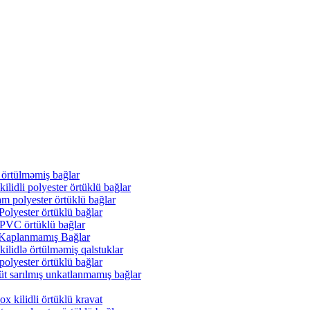
 örtülməmiş bağlar
ilidli polyester örtüklü bağlar
m polyester örtüklü bağlar
Polyester örtüklü bağlar
 PVC örtüklü bağlar
y Kaplanmamış Bağlar
ilidlə örtülməmiş qalstuklar
polyester örtüklü bağlar
üt sarılmış unkatlanmamış bağlar
 kilidli örtüklü kravat