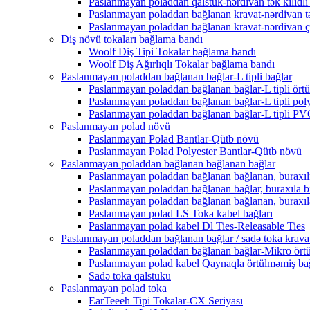
Paslanmayan poladdan qalstuk-nərdivan tək kilidli 
Paslanmayan poladdan bağlanan kravat-nərdivan tə
Paslanmayan poladdan bağlanan kravat-nərdivan çox
Diş növü tokaları bağlama bandı
Woolf Diş Tipi Tokalar bağlama bandı
Woolf Diş Ağırlıqlı Tokalar bağlama bandı
Paslanmayan poladdan bağlanan bağlar-L tipli bağlar
Paslanmayan poladdan bağlanan bağlar-L tipli ört
Paslanmayan poladdan bağlanan bağlar-L tipli poly
Paslanmayan poladdan bağlanan bağlar-L tipli PVC
Paslanmayan polad növü
Paslanmayan Polad Bantlar-Qütb növü
Paslanmayan Polad Polyester Bantlar-Qütb növü
Paslanmayan poladdan bağlanan bağlanan bağlar
Paslanmayan poladdan bağlanan bağlanan, buraxıl
Paslanmayan poladdan bağlanan bağlar, buraxıla bi
Paslanmayan poladdan bağlanan bağlanan, buraxıl
Paslanmayan polad LS Toka kabel bağları
Paslanmayan polad kabel Dl Ties-Releasable Ties
Paslanmayan poladdan bağlanan bağlar / sadə toka krava
Paslanmayan poladdan bağlanan bağlar-Mikro örtü
Paslanmayan polad kabel Qaynaqla örtülməmiş ba
Sadə toka qalstuku
Paslanmayan polad toka
EarTeeeh Tipi Tokalar-CX Seriyası