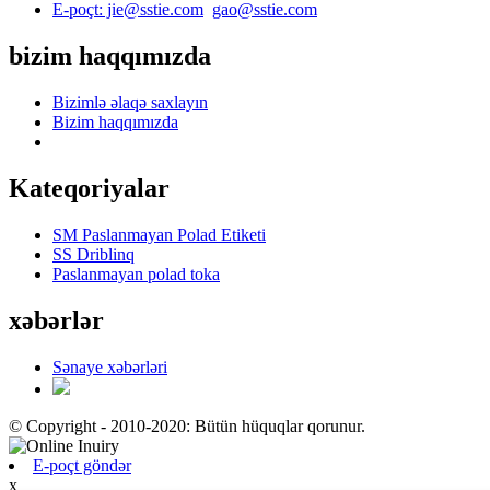
E-poçt: jie@sstie.com
gao@sstie.com
bizim haqqımızda
Bizimlə əlaqə saxlayın
Bizim haqqımızda
Kateqoriyalar
SM Paslanmayan Polad Etiketi
SS Driblinq
Paslanmayan polad toka
xəbərlər
Sənaye xəbərləri
© Copyright - 2010-2020: Bütün hüquqlar qorunur.
E-poçt göndər
x