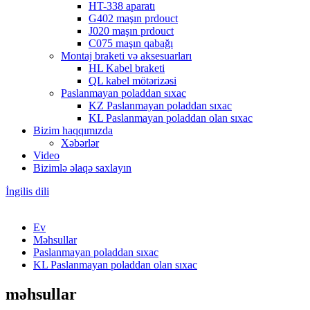
HT-338 aparatı
G402 maşın prdouct
J020 maşın prdouct
C075 maşın qabağı
Montaj braketi və aksesuarları
HL Kabel braketi
QL kabel mötərizəsi
Paslanmayan poladdan sıxac
KZ Paslanmayan poladdan sıxac
KL Paslanmayan poladdan olan sıxac
Bizim haqqımızda
Xəbərlər
Video
Bizimlə əlaqə saxlayın
İngilis dili
Ev
Məhsullar
Paslanmayan poladdan sıxac
KL Paslanmayan poladdan olan sıxac
məhsullar