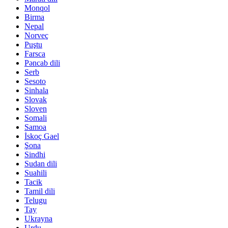
Monqol
Birma
Nepal
Norveç
Puştu
Farsca
Pəncab dili
Serb
Sesoto
Sinhala
Slovak
Sloven
Somali
Samoa
İskoç Gael
Şona
Sindhi
Sudan dili
Suahili
Tacik
Tamil dili
Telugu
Tay
Ukrayna
Urdu