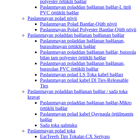
polyester örtüklü bağlar
Paslanmayan poladdan bağlanan bağlar-L tipli
PVC örtüklü bağlar
Paslanmayan polad növü
Paslanmayan Polad Bantlar-Qütb növü
Paslanmayan Polad Polyester Bantlar-Qütb növü
Paslanmayan poladdan bağlanan bağlanan bağlar
Paslanmayan poladdan bağlanan bağlanan,
buraxılmayan örtüklü bağlar
Paslanmayan poladdan bağlanan bağlar, buraxıla
bilən tam polyester örtüklü bağlar
Paslanmayan poladdan bağlanan bağlanan,
buraxılan PVC örtüklü bağlar
Paslanmayan polad LS Toka kabel bağları
Paslanmayan polad kabel Dl Ties-Releasable
Ties
Paslanmayan poladdan bağlanan bağlar / sadə toka
kravat
Paslanmayan poladdan bağlanan bağlar-Mikro
örtüklü bağlar
Paslanmayan polad kabel Qaynaqla örtülməmiş
bağlar
Sadə toka qalstuku
Paslanmayan polad toka
EarTeeeh Tipi Tokalar-CX Seriyası