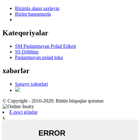
Bizimlə əlaqə saxlayın
Bizim haqqımızda
Kateqoriyalar
SM Paslanmayan Polad Etiketi
SS Driblinq
Paslanmayan polad toka
xəbərlər
Sənaye xəbərləri
© Copyright - 2010-2020: Bütün hüquqlar qorunur.
E-poçt göndər
x