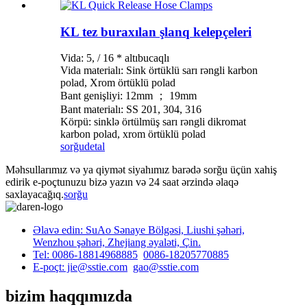
KL tez buraxılan şlanq kelepçeleri
Vida: 5, / 16 * altıbucaqlı
Vida materialı: Sink örtüklü sarı rəngli karbon
polad, Xrom örtüklü polad
Bant genişliyi: 12mm ； 19mm
Bant materialı: SS 201, 304, 316
Körpü: sinklə örtülmüş sarı rəngli dikromat
karbon polad, xrom örtüklü polad
sorğu
detal
Məhsullarımız və ya qiymət siyahımız barədə sorğu üçün xahiş
edirik e-poçtunuzu bizə yazın və 24 saat ərzində əlaqə
saxlayacağıq.
sorğu
Əlavə edin: SuAo Sənaye Bölgəsi, Liushi şəhəri,
Wenzhou şəhəri, Zhejiang əyaləti, Çin.
Tel: 0086-18814968885
0086-18205770885
E-poçt: jie@sstie.com
gao@sstie.com
bizim haqqımızda