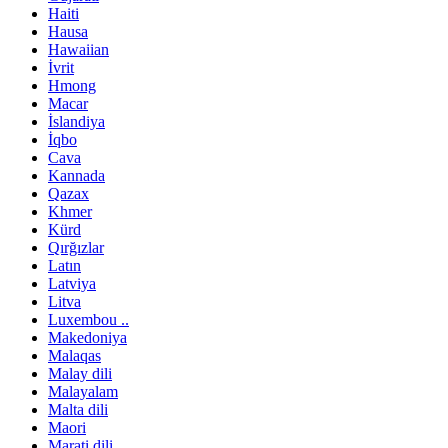
Haiti
Hausa
Hawaiian
İvrit
Hmong
Macar
İslandiya
İqbo
Cava
Kannada
Qazax
Khmer
Kürd
Qırğızlar
Latın
Latviya
Litva
Luxembou ..
Makedoniya
Malaqas
Malay dili
Malayalam
Malta dili
Maori
Marati dili