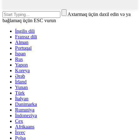
Axtarmaq üçün daxil edin və ya
bağlamaq üçün ESC vurun
İngilis dili
Fransız dili
Alman
Portuqal
İspan
Rus
Yapon
Koreya
Ərəb
İrland
Yunan
Türk
İtalyan
Danimarka
Rumıniya
İndoneziya
Çex
Afrikaans
İsveç
Polşa