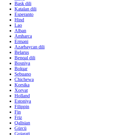
Bask dili
Katalan dili
Esperanto
Hind
Lao
Alban
Amharca
Erməni
Azərbaycan dili
Belarus
Benqal dili
Bosniya
Bolqar
Sebuano
Chichewa
Korsika
Xorvat
Holland
Estoniya
Filippin
Fin
Friz
Qalisian
Gürcü
Gujarati