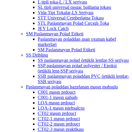
L tipli toka-L / LX seriyası
SL tipli universal qısqac bağlama tokası
Vida Tipi Tokalar-LS Seriyası
STT Universal Çemberləmə Tokası
STL Paslanmayan Polad Cırcıqlı Toka
JEY Lock Catch
SM Paslanmayan Polad Etiketi
Paslanmayan poladdan asan oxunan kabel
markerləri
SM Paslanmayan Polad Etiketi
SS Driblinq
SS paslanmayan polad örtüklü lentlər-SS seriyası
SSP paslanmayan polad polyester / Epoksi
örtüklü lent-SSP seriyası
SSB paslanmayan poladdan PVC örtüklü lentlər-
SSB seriyası
Paslanmayan poladdan hazırlanan maşın məhsulu
C001 maşın prdouct
C001-1 maşın qabağı
LQA maşın prdouct
LQA-1 maşın istehsalçısı
CT02 maşın prdouct
CT02-1 maşın prdouct
CT02-2 maşın prdouct
CT02-3 maşın praktikası