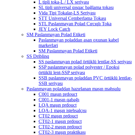
L tipli toka-L / LX seriyası
SL tipli universal qısqac bağlama tokası
Vida Tipi Tokalar-LS Seriyası
STT Universal Çemberləmə Tokası
STL Paslanmayan Polad Cırcıqlı Toka
JEY Lock Catch
SM Paslanmayan Polad Etiketi
Paslanmayan poladdan asan oxunan kabel
markerləri
SM Paslanmayan Polad Etiketi
SS Driblinq
SS paslanmayan polad örtüklü lentlər-SS seriyası
SSP paslanmayan polad polyester / Epoksi
örtüklü lent-SSP seriyası
SSB paslanmayan poladdan PVC örtüklü lentlər-
SSB seriyası
Paslanmayan poladdan hazırlanan maşın məhsulu
C001 maşın prdouct
C001-1 maşın qabağı
LQA maşın prdouct
LQA-1 maşın istehsalçısı
CT02 maşın prdouct
CT02-1 maşın prdouct
CT02-2 maşın prdouct
CT02-3 maşın praktikası