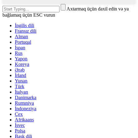
Axtarmaq üçün daxil edin və ya
bağlamaq üçün ESC vurun
İngilis dili
Fransız dili
Alman
Portuqal
İspan
Rus
Yapon
Koreya
Ərəb
İrland
Yunan
Türk
İtalyan
Danimarka
Rumıniya
İndoneziya
Çex
Afrikaans
İsveç
Polşa
Bask dili