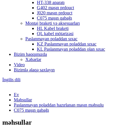
HT-338 aparatı
G402 maşın prdouct
J020 maşın prdouct
C075 maşın qabağı
Montaj braketi və aksesuarları
HL Kabel braketi
QL kabel mötərizəsi
Paslanmayan poladdan sıxac
KZ Paslanmayan poladdan sıxac
KL Paslanmayan poladdan olan sıxac
Bizim haqqımızda
Xəbərlər
Video
Bizimlə əlaqə saxlayın
İngilis dili
Ev
Məhsullar
Paslanmayan poladdan hazırlanan maşın məhsulu
C075 maşın qabağı
məhsullar