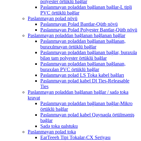
polyester örtüklü bağlar
Paslanmayan poladdan bağlanan bağlar-L tipli
PVC örtüklü bağlar
Paslanmayan polad növü
Paslanmayan Polad Bantlar-Qütb növü
Paslanmayan Polad Polyester Bantlar-Qütb növü
Paslanmayan poladdan bağlanan bağlanan bağlar
Paslanmayan poladdan bağlanan bağlanan,
buraxılmayan örtüklü bağlar
Paslanmayan poladdan bağlanan bağlar, buraxıla
bilən tam polyester örtüklü bağlar
Paslanmayan poladdan bağlanan bağlanan,
buraxılan PVC örtüklü bağlar
Paslanmayan polad LS Toka kabel bağları
Paslanmayan polad kabel Dl Ties-Releasable
Ties
Paslanmayan poladdan bağlanan bağlar / sadə toka
kravat
Paslanmayan poladdan bağlanan bağlar-Mikro
örtüklü bağlar
Paslanmayan polad kabel Qaynaqla örtülməmiş
bağlar
Sadə toka qalstuku
Paslanmayan polad toka
EarTeeeh Tipi Tokalar-CX Seriyası