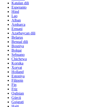
Katalan dili
Esperanto
Hind
Lao
Alban
Amharca
Erməni
Azərbaycan dili
Belarus
Benqal dili
Bosniya
Bolqar
Sebuano
Chichewa
Korsika
Xorvat
Holland
Estoniya
Filippin
Fin
Friz
Qalisian
Gürcü
Gujarati
Haiti