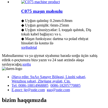
C075 maşın məhsulu
◆ Uyğun qalınlıq: 0.2mm-0.8mm
◆ Uyğun genişlik: 6mm-25mm
◆ Uyğun xüsusiyyətlər: L toqqalı qalstuk, Diş
tokalı kabel bağlayıcı və s.
◆ Maşın funksiyası: dartma və polad ehtiyat
hissələri ilə kəsmə ilə
sorğu
detal
Məhsullarımız və ya qiymət siyahımız barədə sorğu üçün xahiş
edirik e-poçtunuzu bizə yazın və 24 saat ərzində əlaqə
saxlayacağıq.
sorğu
Əlavə edin: SuAo Sənaye Bölgəsi, Liushi şəhəri,
Wenzhou şəhəri, Zhejiang əyaləti, Çin.
Tel: 0086-18814968885
0086-18205770885
E-poçt: jie@sstie.com
gao@sstie.com
bizim haqqımızda