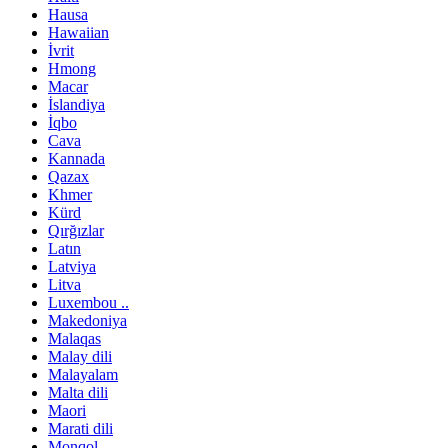
Hausa
Hawaiian
İvrit
Hmong
Macar
İslandiya
İqbo
Cava
Kannada
Qazax
Khmer
Kürd
Qırğızlar
Latın
Latviya
Litva
Luxembou ..
Makedoniya
Malaqas
Malay dili
Malayalam
Malta dili
Maori
Marati dili
Monqol