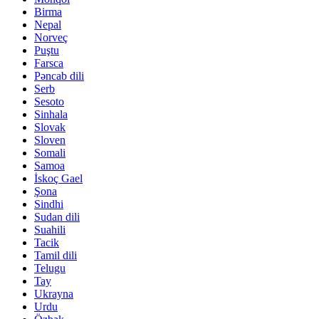
Birma
Nepal
Norveç
Puştu
Farsca
Pəncab dili
Serb
Sesoto
Sinhala
Slovak
Sloven
Somali
Samoa
İskoç Gael
Şona
Sindhi
Sudan dili
Suahili
Tacik
Tamil dili
Telugu
Tay
Ukrayna
Urdu