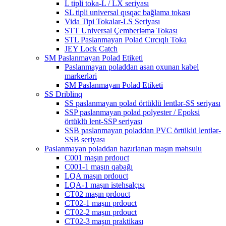
L tipli toka-L / LX seriyası
SL tipli universal qısqac bağlama tokası
Vida Tipi Tokalar-LS Seriyası
STT Universal Çemberləmə Tokası
STL Paslanmayan Polad Cırcıqlı Toka
JEY Lock Catch
SM Paslanmayan Polad Etiketi
Paslanmayan poladdan asan oxunan kabel
markerləri
SM Paslanmayan Polad Etiketi
SS Driblinq
SS paslanmayan polad örtüklü lentlər-SS seriyası
SSP paslanmayan polad polyester / Epoksi
örtüklü lent-SSP seriyası
SSB paslanmayan poladdan PVC örtüklü lentlər-
SSB seriyası
Paslanmayan poladdan hazırlanan maşın məhsulu
C001 maşın prdouct
C001-1 maşın qabağı
LQA maşın prdouct
LQA-1 maşın istehsalçısı
CT02 maşın prdouct
CT02-1 maşın prdouct
CT02-2 maşın prdouct
CT02-3 maşın praktikası