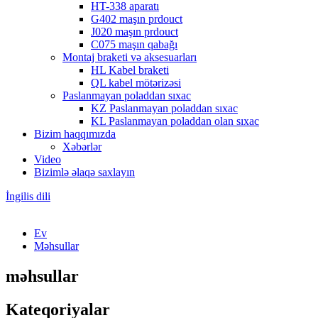
HT-338 aparatı
G402 maşın prdouct
J020 maşın prdouct
C075 maşın qabağı
Montaj braketi və aksesuarları
HL Kabel braketi
QL kabel mötərizəsi
Paslanmayan poladdan sıxac
KZ Paslanmayan poladdan sıxac
KL Paslanmayan poladdan olan sıxac
Bizim haqqımızda
Xəbərlər
Video
Bizimlə əlaqə saxlayın
İngilis dili
Ev
Məhsullar
məhsullar
Kateqoriyalar