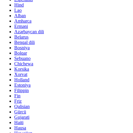
Hind
Lao
Alban
Amharca
Erməni
Azərbaycan dili
Belarus
Benqal dili
Bosniya
Bolqar
Sebuano
Chichewa
Korsika
Xorvat
Holland
Estoniya
Filippin
Fin
Friz
Qalisian
Gürcü
Gujarati
Haiti
Hausa