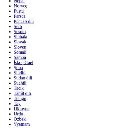
Nepal
Norveç
Puştu
Farsca
Pəncab dili
Serb
Sesoto
Sinhala
Slovak
Sloven
Somali
Samoa
İskoç Gael
Şona
Sindhi
Sudan dili
Suahili
Tacik
Tamil dili
Telugu
Tay
Ukrayna
Urdu
Özbək
Vyetnam