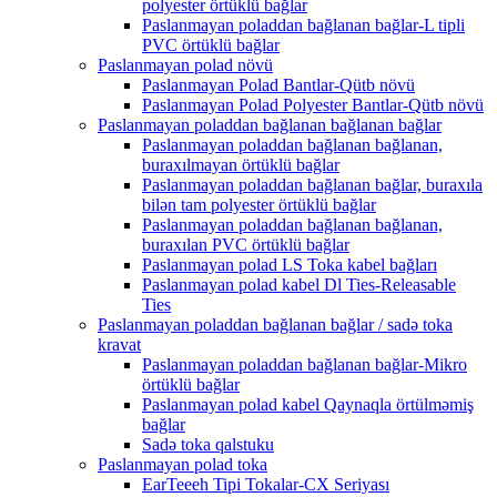
polyester örtüklü bağlar
Paslanmayan poladdan bağlanan bağlar-L tipli
PVC örtüklü bağlar
Paslanmayan polad növü
Paslanmayan Polad Bantlar-Qütb növü
Paslanmayan Polad Polyester Bantlar-Qütb növü
Paslanmayan poladdan bağlanan bağlanan bağlar
Paslanmayan poladdan bağlanan bağlanan,
buraxılmayan örtüklü bağlar
Paslanmayan poladdan bağlanan bağlar, buraxıla
bilən tam polyester örtüklü bağlar
Paslanmayan poladdan bağlanan bağlanan,
buraxılan PVC örtüklü bağlar
Paslanmayan polad LS Toka kabel bağları
Paslanmayan polad kabel Dl Ties-Releasable
Ties
Paslanmayan poladdan bağlanan bağlar / sadə toka
kravat
Paslanmayan poladdan bağlanan bağlar-Mikro
örtüklü bağlar
Paslanmayan polad kabel Qaynaqla örtülməmiş
bağlar
Sadə toka qalstuku
Paslanmayan polad toka
EarTeeeh Tipi Tokalar-CX Seriyası