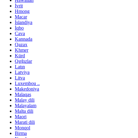
Hawaiian
İvrit
Hmong
Macar
İslandiya
İqbo
Cava
Kannada
Qazax
Khmer
Kürd
Qırğızlar
Latın
Latviya
Litva
Luxembou ..
Makedoniya
Malaqas
Malay dili
Malayalam
Malta dili
Maori
Marati dili
Monqol
Birma