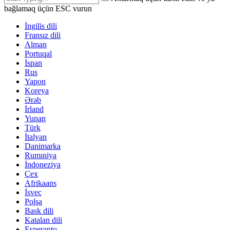
bağlamaq üçün ESC vurun
İngilis dili
Fransız dili
Alman
Portuqal
İspan
Rus
Yapon
Koreya
Ərəb
İrland
Yunan
Türk
İtalyan
Danimarka
Rumıniya
İndoneziya
Çex
Afrikaans
İsveç
Polşa
Bask dili
Katalan dili
Esperanto