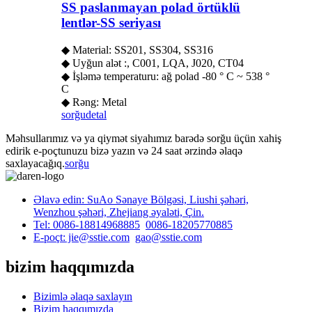
SS paslanmayan polad örtüklü
lentlər-SS seriyası
◆ Material: SS201, SS304, SS316
◆ Uyğun alət :, C001, LQA, J020, CT04
◆ İşləmə temperaturu: ağ polad -80 ° C ~ 538 °
C
◆ Rəng: Metal
sorğu
detal
Məhsullarımız və ya qiymət siyahımız barədə sorğu üçün xahiş
edirik e-poçtunuzu bizə yazın və 24 saat ərzində əlaqə
saxlayacağıq.
sorğu
Əlavə edin: SuAo Sənaye Bölgəsi, Liushi şəhəri,
Wenzhou şəhəri, Zhejiang əyaləti, Çin.
Tel: 0086-18814968885
0086-18205770885
E-poçt: jie@sstie.com
gao@sstie.com
bizim haqqımızda
Bizimlə əlaqə saxlayın
Bizim haqqımızda