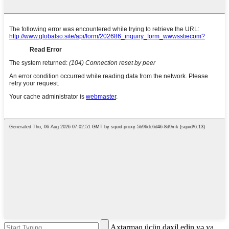
Axtarmaq üçün daxil edin və ya